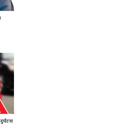
उ
ुर्घटना