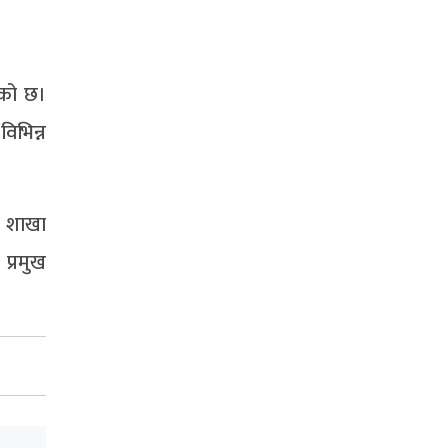
िएको छ।
िभिन्न
ो शाखा
प्रमुख