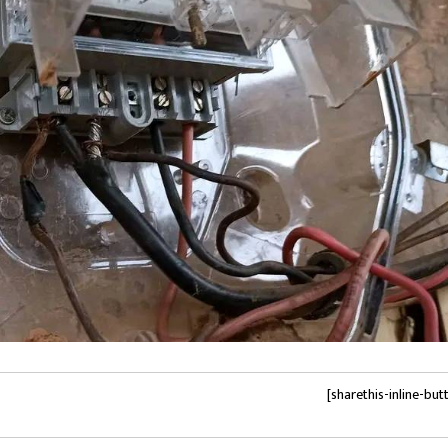
[sharethis-inline-but