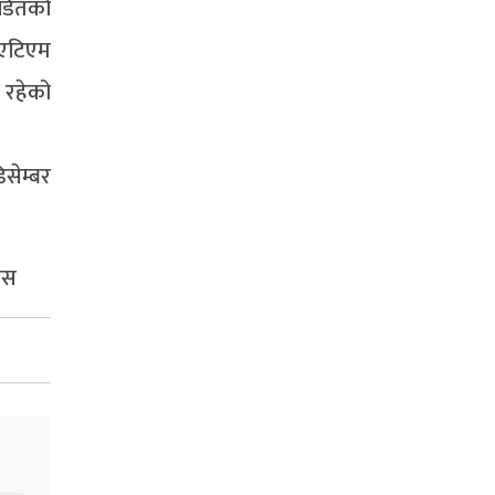
ीडितको
 एटिएम
 रहेको
सेम्बर
सस