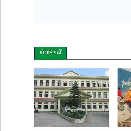
यो पनि पढौँ