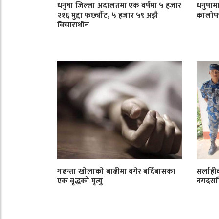
धनुषा जिल्ला अदालतमा एक वर्षमा ५ हजार
धनुषाम
२१६ मुद्दा फर्छ्यौट, ५ हजार ५९ अझै
कालोपत्र
विचाराधीन
गढन्ता खोलाको बाढीमा बगेर बर्दिबासका
सर्लाही
एक वृद्धको मृत्यु
नगदसहि