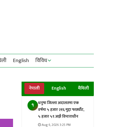
थिली
English
विविध
नेपाली
English
मैथिली
धनुषा जिल्ला अदालतमा एक
१
वर्षमा ५ हजार २१६ मुद्दा फर्छ्यौट,
५ हजार ५९ अझै विचाराधीन
Aug 6, 2026 3:25 PM