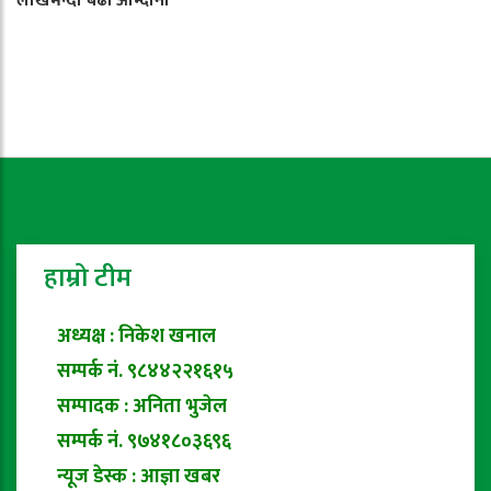
लाखभन्दा बढी आम्दानी
हाम्रो टीम
अध्यक्ष : निकेश खनाल
सम्पर्क नं. ९८४४२२१६१५
सम्पादक : अनिता भुजेल
सम्पर्क नं. ९७४१८०३६९६
न्यूज डेस्क : आज्ञा खबर