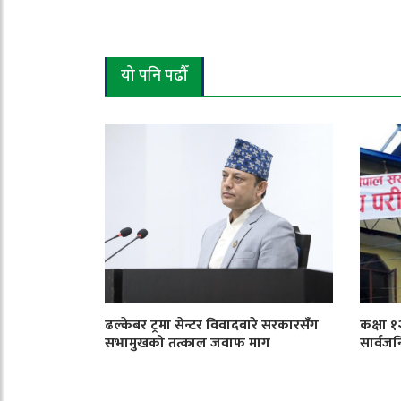
यो पनि पढौँ
ढल्केबर ट्रमा सेन्टर विवादबारे सरकारसँग
कक्षा 
सभामुखको तत्काल जवाफ माग
सार्वजन