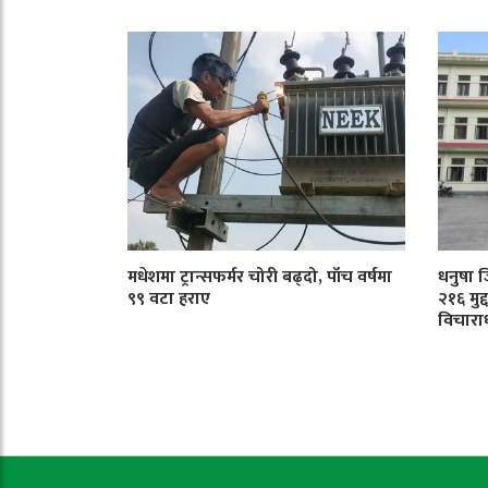
मधेशमा ट्रान्सफर्मर चोरी बढ्दो, पाँच वर्षमा
धनुषा 
९९ वटा हराए
२१६ मुद
विचारा