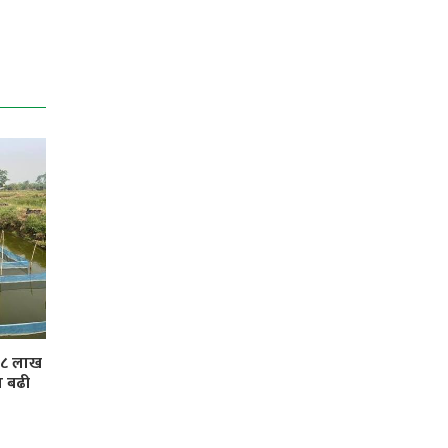
 ३८ लाख
ा बढी