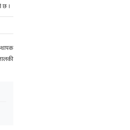
ो छ ।
स्थापक
ंजालकी