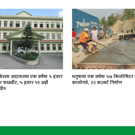
जिल्ला अदालतमा एक वर्षमा ५ हजार
धनुषामा एक वर्षमा ५७ किलोमिट
्दा फर्छ्यौट, ५ हजार ५९ अझै
कालोपत्रे, २२ कल्भर्ट निर्माण
धीन