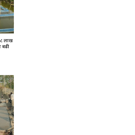
 ३८ लाख
ा बढी