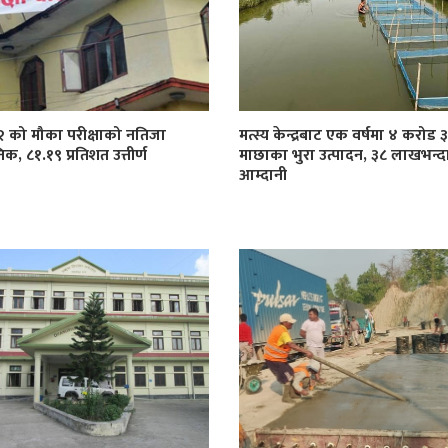
१२ को मौका परीक्षाको नतिजा
मत्स्य केन्द्रबाट एक वर्षमा ४ करोड
िक, ८१.१९ प्रतिशत उत्तीर्ण
माछाका भुरा उत्पादन, ३८ लाखभन्द
आम्दानी