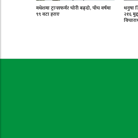
मधेशमा ट्रान्सफर्मर चोरी बढ्दो, पाँच वर्षमा
धनुषा 
९९ वटा हराए
२१६ मुद
विचारा