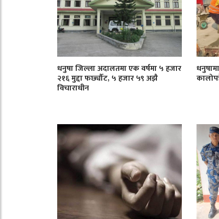
धनुषा जिल्ला अदालतमा एक वर्षमा ५ हजार
धनुषाम
२१६ मुद्दा फर्छ्यौट, ५ हजार ५९ अझै
कालोपत्र
विचाराधीन