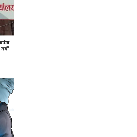
र्षमा
र्याे