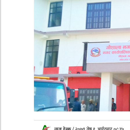
न्यूज डेस्क
/
२०७९ जेष्ठ १, आईतवार ०८:३५