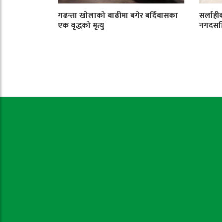
गढन्ता खोलाको बाढीमा बगेर बर्दिबासका
सर्लाही
एक वृद्धको मृत्यु
नगदसहि