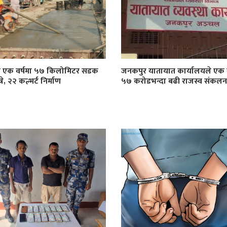
ा एक वर्षमा ५७ किलोमिटर सडक
जनकपुर यातायात कार्यालयले एक व
े, २२ कल्भर्ट निर्माण
५७ करोडभन्दा बढी राजस्व संकलन ग