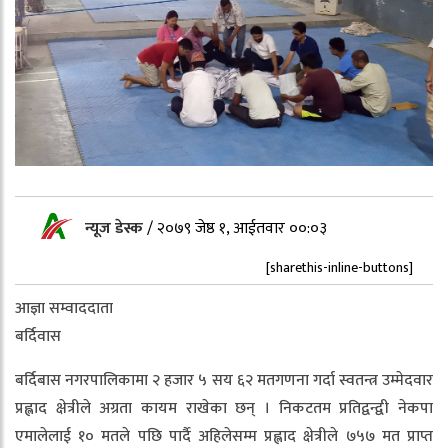
न्यूज डेस्क
/
२०७९ जेष्ठ १, आईतवार ००:०३
[sharethis-inline-buttons]
आज्ञा सम्वाददाता
बर्दिवास
बर्दिबास नगरपालिकामा २ हजार ५ सय ६२ मतगणना गर्दा स्वतन्त्र उम्मेदवार
प्रह्लाद क्षेत्रीले अग्रता कायम राखेका छन् । निकटतम प्रतिद्वन्द्वी नेकपा
एमालेलाई १० मतले पछि पार्दै अहिलेसम्म प्रह्लाद क्षेत्रीले ७५७ मत प्राप्त