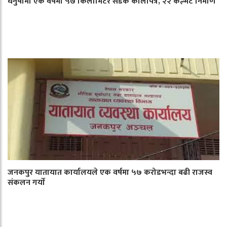
धनुषामा एक वर्षमा ५७ किलोमिटर सडक कालोपत्रे, २२ कल्भर्ट निर्माण
जनकपुर यातायात कार्यालयले एक वर्षमा ५७ करोडभन्दा बढी राजस्व
संकलन गर्याे