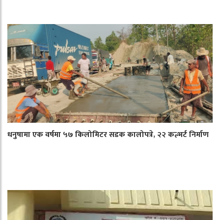
धनुषामा एक वर्षमा ५७ किलोमिटर सडक कालोपत्रे, २२ कल्भर्ट निर्माण