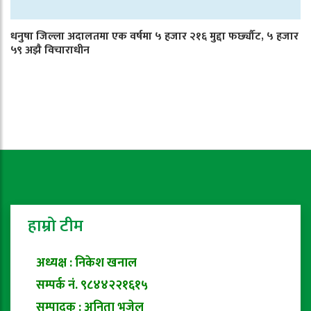
धनुषा जिल्ला अदालतमा एक वर्षमा ५ हजार २१६ मुद्दा फर्छ्यौट, ५ हजार
५९ अझै विचाराधीन
हाम्रो टीम
अध्यक्ष : निकेश खनाल
सम्पर्क नं. ९८४४२२१६१५
सम्पादक : अनिता भुजेल