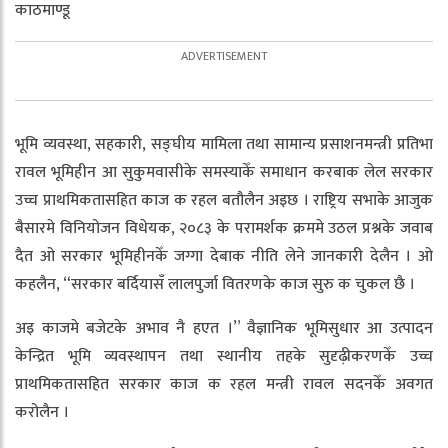
काठमाण्डू
भूमि व्यवस्था, सहकारी, सङ्घीय मामिला तथा सामान्य प्रसाशनमन्त्री प्रतिभा
रावल भूमिहीन आ सुकुमवासीके समस्याकेँ समाधान करबाक लेल सरकार
उच्च प्राथमिकतासहित काज क रहल बतौलैन अइछ । राष्ट्रिय सभाके आजुक
बैसारमे विनियोजन विधेयक, २०८३ के परामर्शक क्रममे उठल प्रश्नके जवाब
दैत ओ सरकार भूमिहीनकेँ जग्गा देबाक नीति लेने जानकारी देलैन । ओ
कहलैन, “सरकार बर्दियासँ लालपुर्जा वितरणके काज सुरु क चुकल छै ।
अइ काजमे बजेटके अभाव नै हएत ।” वैज्ञानिक भूमिसुधार आ उत्पादन
केन्द्रित भूमि व्यवस्थापन तथा स्थानीय तहके सुदृढ़ीकरणकेँ उच्च
प्राथमिकतासहित सरकार काज क रहल मन्त्री रावल सदनकेँ अवगत
करोलैन ।