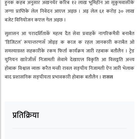
हुनक कहब अनुसार अखनधैर करिब १२ लाख भूमिहीन आ सुकुमवासीके
जग्गा प्राप्तिके लेल निवेदन आएल अइछ । अइ लेल ६१ करोड़ ३० लाख
बजेट विनियोजन कएल गेल अइछ ।
सुशासन आ परादर्शिताकेँ महत्व दैत सेवा प्रवाहकेँ नागरिकमैत्री बनाबैत
‘डिजिटल’ रूपान्तरणसँ जोइड़ क काज क रहल जानकारी कराबैत ओ
समस्याग्रस्त सहकारीके रकम फिर्ता कार्यक्रम जारी रहबाक बतौलैन । ट्रेड
युनियन खारेजीसँ निजामती सेवामे देखाएल विकृति आ विसङ्गति अन्त्य
होबाक विश्वास व्यक्त करैत मन्त्री रावल सङ्घीय निजामती ऐन जारी भेलाक
बाद प्रशासनिक सङ्घीयता प्रभावकारी होबाक बतौलैन ।
रासस
प्रतिक्रिया