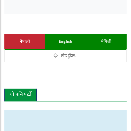
नेपाली
English
मैथिली
लोड हुँदैछ...
यो पनि पढौँ