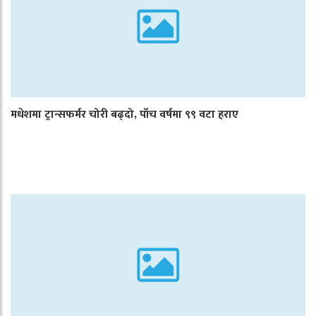
मधेशमा ट्रान्सफर्मर चोरी बढ्दो, पाँच वर्षमा ९९ वटा हराए