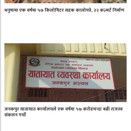
धनुषामा एक वर्षमा ५७ किलोमिटर सडक कालोपत्रे, २२ कल्भर्ट निर्माण
जनकपुर यातायात कार्यालयले एक वर्षमा ५७ करोडभन्दा बढी राजस्व
संकलन गर्याे