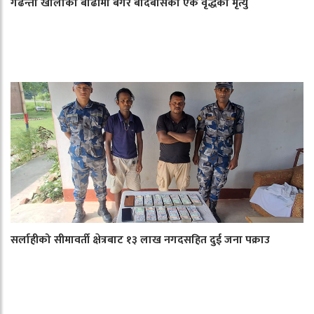
गढन्ता खोलाको बाढीमा बगेर बर्दिबासका एक वृद्धको मृत्यु
सर्लाहीको सीमावर्ती क्षेत्रबाट १३ लाख नगदसहित दुई जना पक्राउ