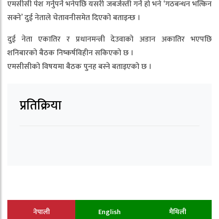
एमसीसी पेश गर्नुपर्ने भनेपछि यसरी जबर्जस्ती गर्ने हो भने ‘गठबन्धन भत्किन
सक्ने’ दुई नेताले चेतावनीसमेत दिएको बताइन्छ ।
दुई नेता एकातिर र प्रधानमन्त्री देउवाको अडान अकातिर भएपछि
शनिबारको बैठक निष्कर्षविहीन सकिएको छ ।
एमसीसीको विषयमा बैठक पुनह बस्ने बताइएको छ ।
प्रतिक्रिया
नेपाली
English
मैथिली