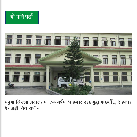
यो पनि पढौँ
धनुषा जिल्ला अदालतमा एक वर्षमा ५ हजार २१६ मुद्दा फर्छ्यौट, ५ हजार
५९ अझै विचाराधीन