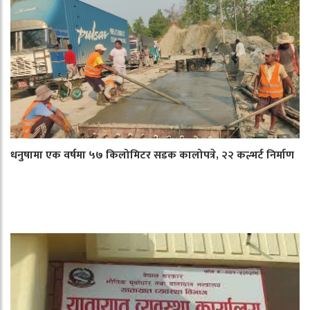
धनुषामा एक वर्षमा ५७ किलोमिटर सडक कालोपत्रे, २२ कल्भर्ट निर्माण