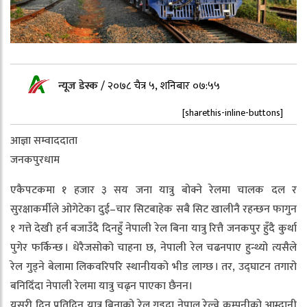
न्यूज डेस्क
/
२०७८ चैत्र ५, शनिबार ०७:५५
[sharethis-inline-buttons]
आज्ञा सम्वाददाता
जनकपुरधाम
एकैपटकमा १ हजार ३ सय जना यात्रु बोक्ने रेलमा चालक दल र
सुरक्षाकर्मीले ओगेटेका दुई–चार सिटबाहेक सबै सिट खालीनै रहन्छन फागुन
१ गत्ते देखी हर्न बजाउँदै दिनहुँ नेपाली रेल बिना यात्रु रित्तै जनकपुर हुँदै कुर्था
पुगेर फर्किन्छ । धेरैजसोको चाहना छ, नेपाली रेल चढनपाए हुन्थ्यो त्यसैले
रेल गुड्ने बेलामा लिकवरिपरि स्थानीयको भीड लाग्छ । तर, उद्घाटन तगारो
बनिदिँदा नेपाली रेलमा यात्रु चढ्न पाएका छैनन।
यसरी दिन प्रतिदिन यात्रु बिनाको रेल गुडदा नेपाल रेल्वे कम्पनीको आम्दानी